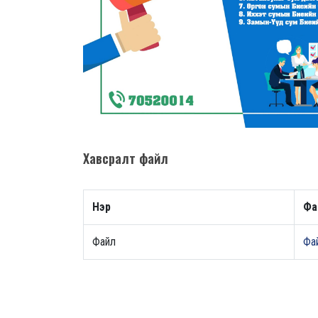
Хавсралт файл
Нэр
Фа
Файл
Фай