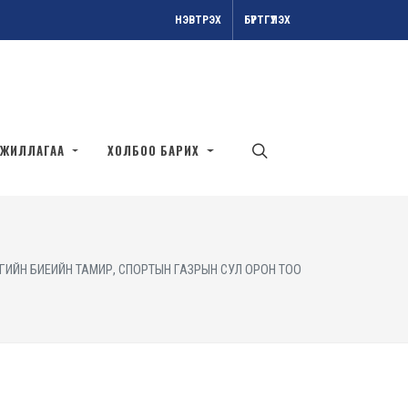
НЭВТРЭХ
БҮРТГҮҮЛЭХ
АЖИЛЛАГАА
ХОЛБОО БАРИХ
ИЙН БИЕИЙН ТАМИР, СПОРТЫН ГАЗРЫН СУЛ ОРОН ТОО