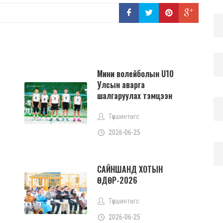
Мини волейболын U10
Улсын аварга
шалгаруулах тэмцээн
Түвшинтөгс
2026-06-25
САЙНШАНД ХОТЫН
ӨДӨР-2026
Түвшинтөгс
2026-06-25