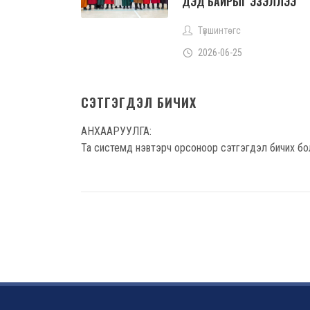
ДЭД БАЙРЫГ ЭЗЭЛЛЭЭ
Түвшинтөгс
2026-06-25
СЭТГЭГДЭЛ БИЧИХ
АНХААРУУЛГА:
Та системд нэвтэрч орсоноор сэтгэгдэл бичих бо