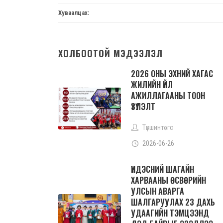
Хуваалцах:
ХОЛБООТОЙ МЭДЭЭЛЭЛ
2026 ОНЫ ЭХНИЙ ХАГАС
ЖИЛИЙН ҮЙЛ
АЖИЛЛАГААНЫ ТООН
ҮЗҮҮЛЭЛТ
Түвшинтөгс
2026-06-26
ҮНДЭСНИЙ ШАГАЙН
ХАРВААНЫ ӨСВӨРИЙН
УЛСЫН АВАРГА
ШАЛГАРУУЛАХ 23 ДАХЬ
УДААГИЙН ТЭМЦЭЭНД