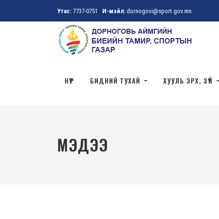
Утас:
7737-0751
И-мэйл:
dornogovi@sport.gov.mn
НҮҮР
БИДНИЙ ТУХАЙ
ХУУЛЬ ЭРХ, ЗҮЙ
МЭДЭЭ