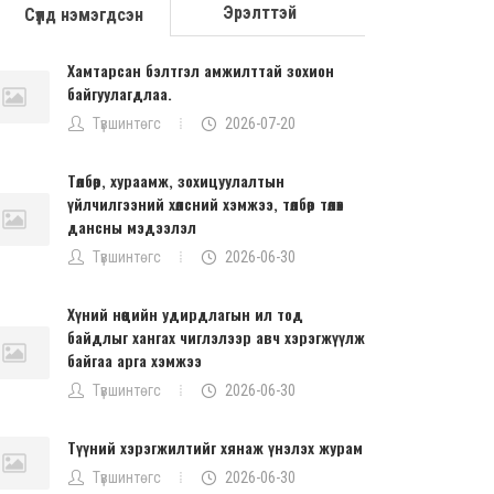
Эрэлттэй
Сүүлд нэмэгдсэн
Хамтарсан бэлтгэл амжилттай зохион
байгуулагдлаа.
Түвшинтөгс
2026-07-20
Төлбөр, хураамж, зохицуулалтын
үйлчилгээний хөлсний хэмжээ, төлбөр төлөх
дансны мэдээлэл
Түвшинтөгс
2026-06-30
Хүний нөөцийн удирдлагын ил тод
байдлыг хангах чиглэлээр авч хэрэгжүүлж
байгаа арга хэмжээ
Түвшинтөгс
2026-06-30
Түүний хэрэгжилтийг хянаж үнэлэх журам
Түвшинтөгс
2026-06-30