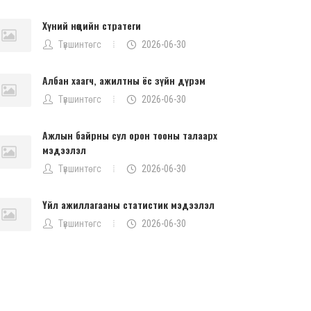
Хүний нөөцийн стратеги
Түвшинтөгс
2026-06-30
Албан хаагч, ажилтны ёс зүйн дүрэм
Түвшинтөгс
2026-06-30
Ажлын байрны сул орон тооны талаарх
мэдээлэл
Түвшинтөгс
2026-06-30
Үйл ажиллагааны статистик мэдээлэл
Түвшинтөгс
2026-06-30