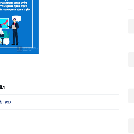
йл
л үзэх