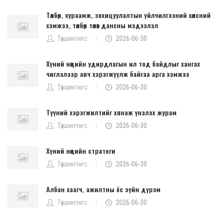
Төлбөр, хураамж, зохицуулалтын үйлчилгээний хөлсний
хэмжээ, төлбөр төлөх дансны мэдээлэл
Түвшинтөгс
2026-06-30
Хүний нөөцийн удирдлагын ил тод байдлыг хангах
чиглэлээр авч хэрэгжүүлж байгаа арга хэмжээ
Түвшинтөгс
2026-06-30
Түүний хэрэгжилтийг хянаж үнэлэх журам
Түвшинтөгс
2026-06-30
Хүний нөөцийн стратеги
Түвшинтөгс
2026-06-30
Албан хаагч, ажилтны ёс зүйн дүрэм
Түвшинтөгс
2026-06-30