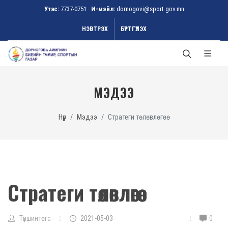
Утас:
7737-0751
И-мэйл:
dornogovi@sport.gov.mn
НЭВТРЭХ
БҮРТГҮҮЛЭХ
МЭДЭЭ
Нүүр
Мэдээ
Стратеги төлөвлөгөө
Стратеги төлөвлөгөө
Түвшинтөгс
2021-05-03
0