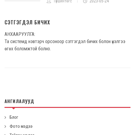
Түвшинтөгс
2023-05-24
СЭТГЭГДЭЛ БИЧИХ
АНХААРУУЛГА:
Та системд нэвтэрч орсоноор сэтгэгдэл бичих болон үнэлгээ
өгөх боломжтой болно.
АНГИЛАЛУУД
Блог
Фото мэдээ