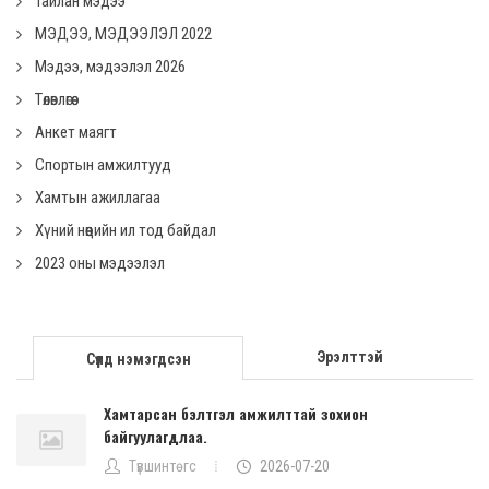
Тайлан мэдээ
МЭДЭЭ, МЭДЭЭЛЭЛ 2022
Мэдээ, мэдээлэл 2026
Төлөвлөгөө
Анкет маягт
Спортын амжилтууд
Хамтын ажиллагаа
Хүний нөөцийн ил тод байдал
2023 оны мэдээлэл
Эрэлттэй
Сүүлд нэмэгдсэн
Хамтарсан бэлтгэл амжилттай зохион
байгуулагдлаа.
Түвшинтөгс
2026-07-20